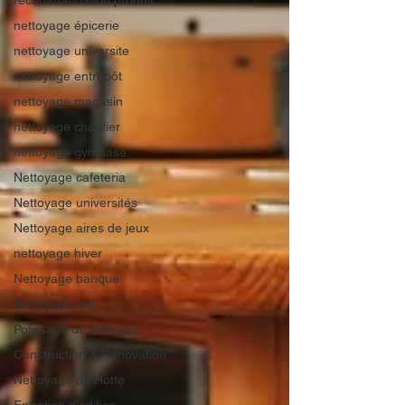
recommandation produit
nettoyage épicerie
nettoyage universite
nettoyage entrepôt
nettoyage magasin
nettoyage chantier
nettoyage gymnase
Nettoyage cafeteria
Nettoyage universités
Nettoyage aires de jeux
nettoyage hiver
Nettoyage banque
Nettoyage cpe
Polissage de Plancher
Construction & Rénovation
Nettoyage de Hotte