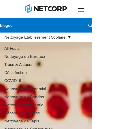
Blogue
Nettoyage Établissement Scolaire
All Posts
Nettoyage de Bureaux
Trucs & Astuces
Désinfection
COVID19
Nettoyage Commercial
Nettoyage de Condos
Nettoyage Résidentiel
Décapage & Cirage
Nettoyage de Tapis