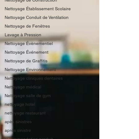
Nettoyage de Construction
Nettoyage Établissement Scolaire
Nettoyage Conduit de Ventilation
Nettoyage de Fenêtres
Lavage à Pression
Nettoyage Évènementiel
Nettoyage Événement
Nettoyage de Graffitis
Nettoyage Environnement
Nettoyage cliniques dentaires
Nettoyage médical
Nettoyage salle de gym
nettoyage hotel
nettoyage restaurant
apès sinistres
après sinistre