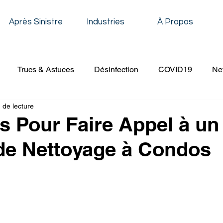
Après Sinistre
Industries
À Propos
Trucs & Astuces
Désinfection
COVID19
Ne
 de lecture
oyage Résidentiel
Décapage & Cirage
Nettoyage de 
s Pour Faire Appel à un
de Nettoyage à Condos
Nettoyage Établissement Scolaire
Nettoyage Conduit de V
age à Pression
Nettoyage Évènementiel
Nettoyage 