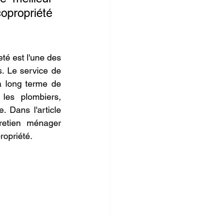
propriété 
é est l'une des 
tâches les plus importantes pour assurer la paix d'esprit des copropriétaires. Le service de  
à long terme de 
es plombiers, 
 Dans l'article 
retien ménager 
ropriété.