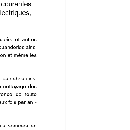
courantes 
ectriques, 
oirs et autres 
uanderies ainsi 
ion et même les 
es débris ainsi 
e nettoyage des 
rence de toute 
x fois par an - 
ous sommes en 