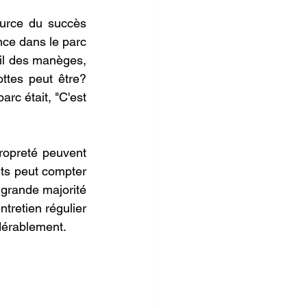
urce du succès 
nce dans le parc 
-il des manèges, 
tes peut être? 
rc était, "C'est 
ropreté peuvent 
ts peut compter 
 grande majorité 
retien régulier 
idérablement.