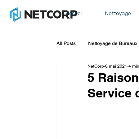
Accueil
Nettoyage
All Posts
Nettoyage de Bureaux
NetCorp
6 mai 2021
4 min
Nettoyage de Condos
Nett
5 Raison
Service 
Nettoyage de Construction
Nettoyage de Fenêtres
Lav