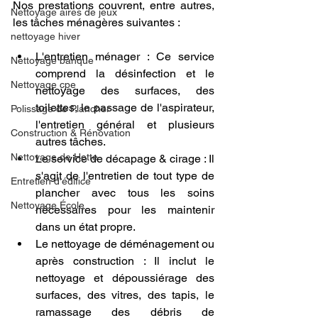
Nos prestations couvrent, entre autres, 
Nettoyage aires de jeux
les tâches ménagères suivantes :
nettoyage hiver
L'entretien ménager : Ce service 
Nettoyage banque
comprend la désinfection et le 
Nettoyage cpe
nettoyage des surfaces, des 
toilettes, le passage de l'aspirateur, 
Polissage de Plancher
l'entretien général et plusieurs 
Construction & Rénovation
autres tâches.
Nettoyage de Hotte
Le service de décapage & cirage : Il 
s'agit de l'entretien de tout type de 
Entretien d'édifice
plancher avec tous les soins 
Nettoyage École
nécessaires pour les maintenir 
dans un état propre.
Le nettoyage de déménagement ou 
après construction : Il inclut le 
nettoyage et dépoussiérage des 
surfaces, des vitres, des tapis, le 
ramassage des débris de 