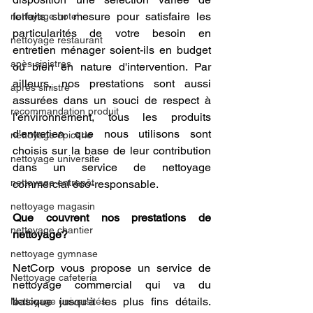
forfaits sur mesure pour satisfaire les 
nettoyage hotel
particularités de votre besoin en 
nettoyage restaurant
entretien ménager soient-ils en budget 
apès sinistres
ou bien en nature d'intervention. Par 
ailleurs, nos prestations sont aussi 
après sinistre
assurées dans un souci de respect à 
recommandation produit
l'environnement, tous les produits 
d'entretien que nous utilisons sont 
nettoyage épicerie
choisis sur la base de leur contribution 
nettoyage universite
dans un service de nettoyage 
nettoyage entrepôt
commercial éco-responsable.
nettoyage magasin
Que couvrent nos prestations de 
nettoyage chantier
nettoyage?
nettoyage gymnase
NetCorp vous propose un service de 
Nettoyage cafeteria
nettoyage commercial qui va du 
basique jusqu'à les plus fins détails. 
Nettoyage universités