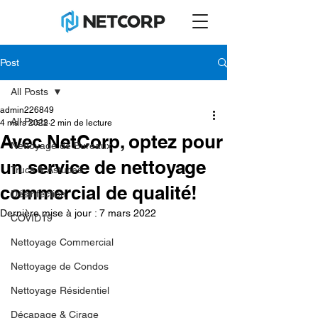
Post
All Posts
admin226849
All Posts
4 mars 2022
2 min de lecture
Avec NetCorp, optez pour
Nettoyage de Bureaux
un service de nettoyage
Trucs & Astuces
commercial de qualité!
Désinfection
Dernière mise à jour :
7 mars 2022
COVID19
Nettoyage Commercial
Nettoyage de Condos
Nettoyage Résidentiel
Décapage & Cirage