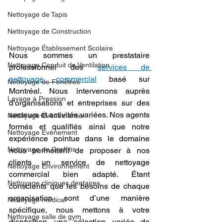
Nettoyage de Tapis
Nettoyage de Construction
Nettoyage Établissement Scolaire
Nous sommes un prestataire 
Nettoyage Conduit de Ventilation
professionnel des 
services de 
nettoyage commercial
 basé sur 
Nettoyage de Fenêtres
Montréal. Nous intervenons auprès 
Lavage à Pression
d'organisations et entreprises sur des 
secteurs et activités variées. Nos agents 
Nettoyage Évènementiel
formés et qualifiés ainsi que notre 
Nettoyage Événement
expérience pointue dans le domaine 
Nettoyage de Graffitis
nous permettent de proposer à nos 
clients un service de nettoyage 
Nettoyage Environnement
commercial bien adapté. Étant 
Nettoyage cliniques dentaires
conscients que les besoins de chaque 
organisation sont d’une manière 
Nettoyage médical
spécifique, nous mettons à votre 
Nettoyage salle de gym
disposition une sélection variée de 