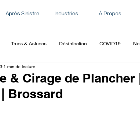
Après Sinistre
Industries
À Propos
Trucs & Astuces
Désinfection
COVID19
Ne
23
1 min de lecture
oyage Résidentiel
Décapage & Cirage
Nettoyage de 
 & Cirage de Plancher 
| Brossard
Nettoyage Établissement Scolaire
Nettoyage Conduit de V
age à Pression
Nettoyage Évènementiel
Nettoyage 