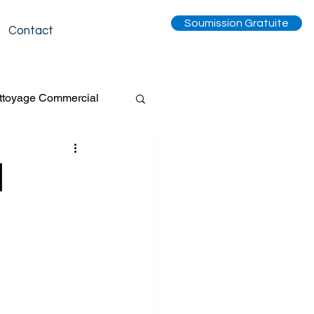
Soumission Gratuite
Contact
ttoyage Commercial
Tapis
|
entilation
Événement