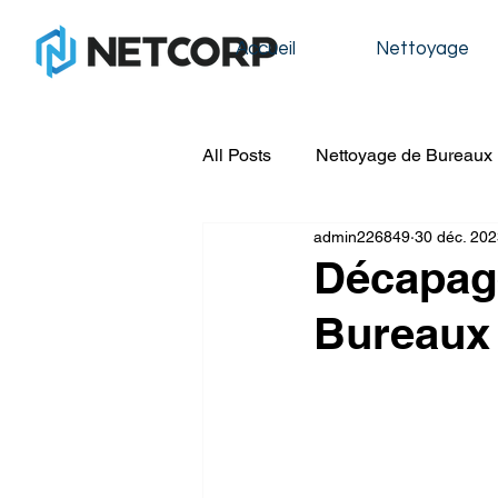
Accueil
Nettoyage
All Posts
Nettoyage de Bureaux
admin226849
30 déc. 20
Nettoyage de Condos
Nett
Décapage
Bureaux 
Nettoyage de Construction
Nettoyage de Fenêtres
Lav