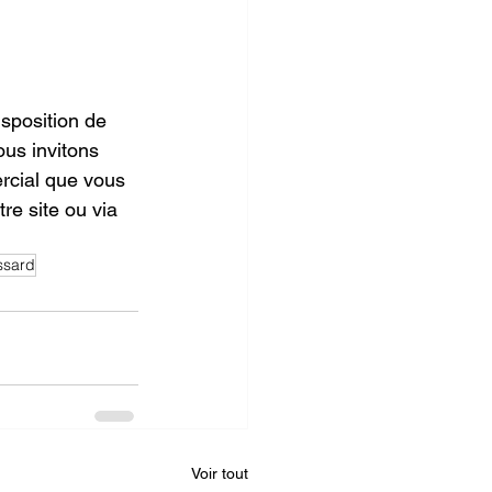
isposition de 
us invitons 
rcial que vous 
re site ou via 
ssard
Voir tout