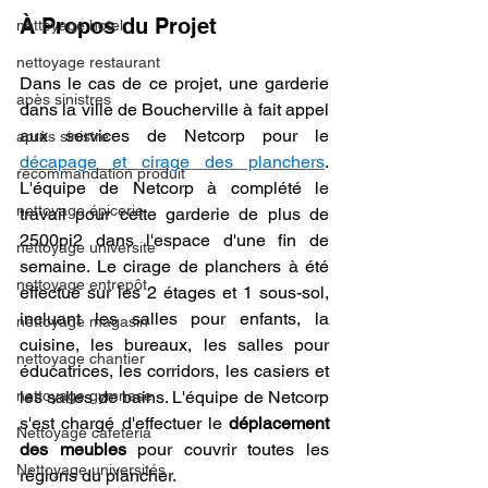
À Propos du Projet 
nettoyage hotel
nettoyage restaurant
Dans le cas de ce projet, une garderie 
apès sinistres
dans la ville de Boucherville à fait appel 
aux services de Netcorp pour le 
après sinistre
décapage et cirage des planchers
. 
recommandation produit
L'équipe de Netcorp à complété le 
nettoyage épicerie
travail pour cette garderie de plus de 
2500pi2 dans l'espace d'une fin de 
nettoyage universite
semaine. Le cirage de planchers à été 
nettoyage entrepôt
effectué sur les 2 étages et 1 sous-sol, 
incluant les salles pour enfants, la 
nettoyage magasin
cuisine, les bureaux, les salles pour 
nettoyage chantier
éducatrices, les corridors, les casiers et 
nettoyage gymnase
les salles de bains. L'équipe de Netcorp 
s'est chargé d'effectuer le 
déplacement 
Nettoyage cafeteria
des meubles
 pour couvrir toutes les 
Nettoyage universités
régions du plancher. 