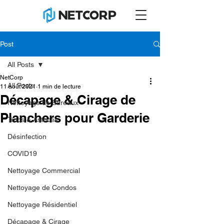
Post
All Posts
NetCorp
All Posts
11 août 2021
1 min de lecture
Décapage & Cirage de
Nettoyage de Bureaux
Planchers pour Garderie
Trucs & Astuces
Désinfection
COVID19
Nettoyage Commercial
Nettoyage de Condos
Nettoyage Résidentiel
Décapage & Cirage