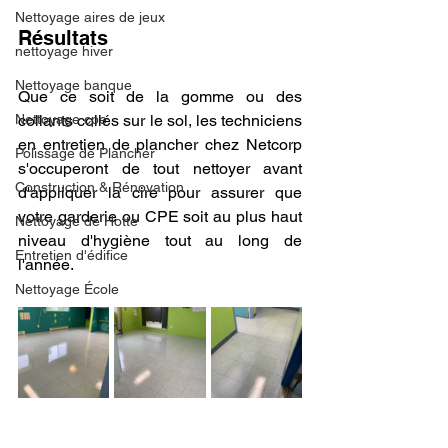
Nettoyage aires de jeux
Résultats
nettoyage hiver
Nettoyage banque
Que ce soit de la gomme ou des 
Nettoyage cpe
collants collés sur le sol, les techniciens 
en entretien de plancher chez Netcorp 
Polissage de Plancher
s'occuperont de tout nettoyer avant 
Construction & Rénovation
d'appliquer la cire pour assurer que 
votre garderie ou CPE soit au plus haut 
Nettoyage de Hotte
niveau d'hygiène tout au long de 
Entretien d'édifice
l'année. 
Nettoyage École