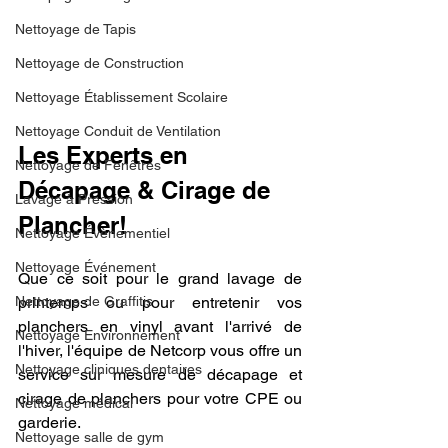
Nettoyage de Tapis
Nettoyage de Construction
Nettoyage Établissement Scolaire
Nettoyage Conduit de Ventilation
Les Experts en 
Nettoyage de Fenêtres
Décapage & Cirage de 
Lavage à Pression
Plancher! 
Nettoyage Évènementiel
Nettoyage Événement
Que ce soit pour le grand lavage de 
Nettoyage de Graffitis
printemps ou pour entretenir vos 
planchers en vinyl avant l'arrivé de 
Nettoyage Environnement
l'hiver, l'équipe de Netcorp vous offre un 
Nettoyage cliniques dentaires
service sur mesure de décapage et 
cirage de planchers pour votre CPE ou 
Nettoyage médical
garderie. 
Nettoyage salle de gym