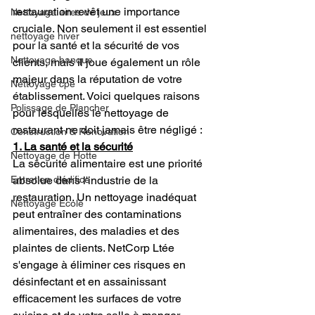
restauration revêt une importance 
Nettoyage aires de jeux
cruciale. Non seulement il est essentiel 
nettoyage hiver
pour la santé et la sécurité de vos 
Nettoyage banque
clients, mais il joue également un rôle 
majeur dans la réputation de votre 
Nettoyage cpe
établissement. Voici quelques raisons 
Polissage de Plancher
pour lesquelles le nettoyage de 
restaurant ne doit jamais être négligé :
Construction & Rénovation
1. La santé et la sécurité
Nettoyage de Hotte
La sécurité alimentaire est une priorité 
absolue dans l'industrie de la 
Entretien d'édifice
restauration. Un nettoyage inadéquat 
Nettoyage École
peut entraîner des contaminations 
alimentaires, des maladies et des 
plaintes de clients. NetCorp Ltée 
s'engage à éliminer ces risques en 
désinfectant et en assainissant 
efficacement les surfaces de votre 