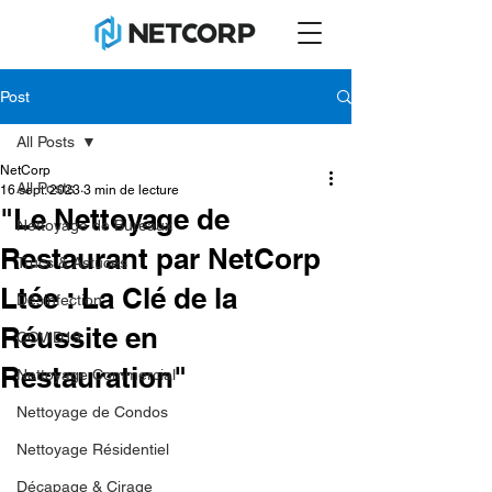
Post
All Posts
NetCorp
All Posts
16 sept. 2023
3 min de lecture
"Le Nettoyage de
Nettoyage de Bureaux
Restaurant par NetCorp
Trucs & Astuces
Ltée : La Clé de la
Désinfection
Réussite en
COVID19
Restauration"
Nettoyage Commercial
Nettoyage de Condos
Nettoyage Résidentiel
Décapage & Cirage