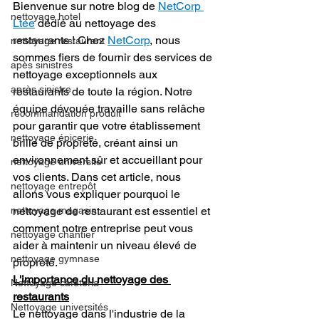
Bienvenue sur notre blog de 
NetCorp 
nettoyage hotel
Ltée
 dédié au nettoyage des 
restaurants ! Chez 
NetCorp
, nous 
nettoyage restaurant
sommes fiers de fournir des services de 
apès sinistres
nettoyage exceptionnels aux 
après sinistre
restaurants de toute la région. Notre 
équipe dévouée travaille sans relâche 
recommandation produit
pour garantir que votre établissement 
nettoyage épicerie
brille de propreté, créant ainsi un 
environnement sûr et accueillant pour 
nettoyage universite
vos clients. Dans cet article, nous 
nettoyage entrepôt
allons vous expliquer pourquoi le 
nettoyage de restaurant est essentiel et 
nettoyage magasin
comment notre entreprise peut vous 
nettoyage chantier
aider à maintenir un niveau élevé de 
nettoyage gymnase
propreté.
L'importance du nettoyage des 
Nettoyage cafeteria
restaurants
Nettoyage universités
Le nettoyage dans l'industrie de la 