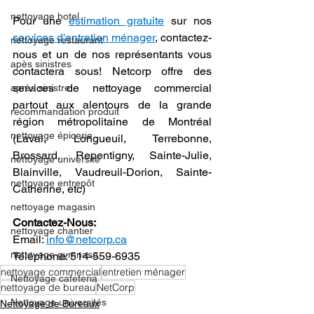
nettoyage hotel
Pour une 
estimation gratuite
 sur nos 
services d'entretien ménager
, contactez-
nettoyage restaurant
nous et un de nos représentants vous 
apès sinistres
contactera sous! Netcorp offre des 
services de nettoyage commercial 
après sinistre
partout aux alentours de la grande 
recommandation produit
région métropolitaine de Montréal 
nettoyage épicerie
(Laval, Longueuil, Terrebonne, 
Brossard, Repentigny, Sainte-Julie, 
nettoyage universite
Blainville, Vaudreuil-Dorion, Sainte-
nettoyage entrepôt
Catherine, etc)  
nettoyage magasin
Contactez-Nous:
nettoyage chantier
Email: 
info@netcorp.ca
nettoyage gymnase
Téléphone: 514-559-6935
nettoyage commercial
entretien ménager
Nettoyage cafeteria
nettoyage de bureau
NetCorp
Nettoyage universités
Nettoyage de Bureaux