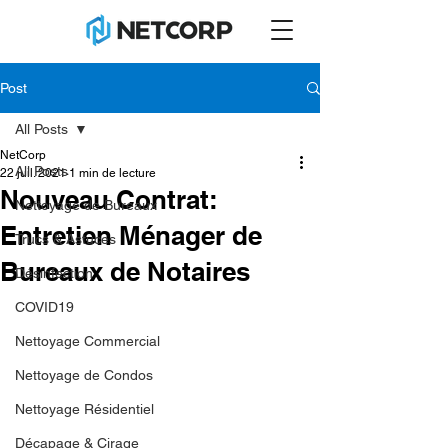
Post
All Posts
NetCorp
All Posts
22 juil. 2021
1 min de lecture
Nouveau Contrat:
Nettoyage de Bureaux
Entretien Ménager de
Trucs & Astuces
Bureaux de Notaires
Désinfection
COVID19
Nettoyage Commercial
Nettoyage de Condos
Nettoyage Résidentiel
Décapage & Cirage