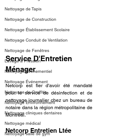
Nettoyage de Tapis
Nettoyage de Construction
Nettoyage Établissement Scolaire
Nettoyage Conduit de Ventilation
Nettoyage de Fenêtres
Service D'Entretien 
Lavage à Pression
Ménager
Nettoyage Évènementiel
Nettoyage Événement
Netcorp est fier d'avoir été mandaté 
Nettoyage de Graffitis
pour le service de désinfection et de 
nettoyage journalier chez un bureau de 
Nettoyage Environnement
notaire dans la région métropolitaine de 
Nettoyage cliniques dentaires
Montréal.
Nettoyage médical
Netcorp Entretien Ltée
Nettoyage salle de gym