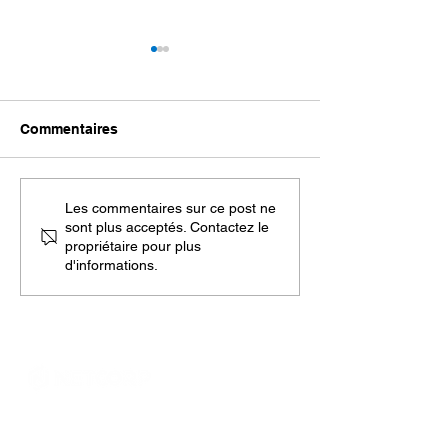
Commentaires
Service de Nettoyage
Les 10 étapes p
Les commentaires sur ce post ne
sont plus acceptés. Contactez le
d’Écoles – Entretien en
nettoyage et l’e
propriétaire pour plus
Profondeur Pendant les
d’un édifice ou
d'informations.
Vacances
tour à bureaux
Tél: 1-855-695-7474
info@netcorp.ca