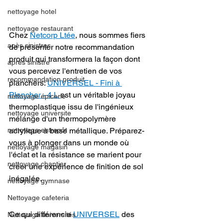
nettoyage hotel
nettoyage restaurant
Chez 
Netcorp Ltée
, nous sommes fiers 
apès sinistres
de présenter notre recommandation 
produit qui transformera la façon dont 
après sinistre
vous percevez l'entretien de vos 
recommandation produit
planchers: 
UNIVERSEL - Fini à 
Plancher - 4 L 
est un véritable joyau 
nettoyage épicerie
thermoplastique issu de l'ingénieux 
nettoyage universite
mélange d'un thermopolymère 
acrylique à base métallique. Préparez-
nettoyage entrepôt
vous à plonger dans un monde où 
nettoyage magasin
l'éclat et la résistance se marient pour 
nettoyage chantier
créer une expérience de finition de sol 
inégalée.
nettoyage gymnase
Nettoyage cafeteria
Ce qui différencie 
UNIVERSEL
 des 
Nettoyage universités