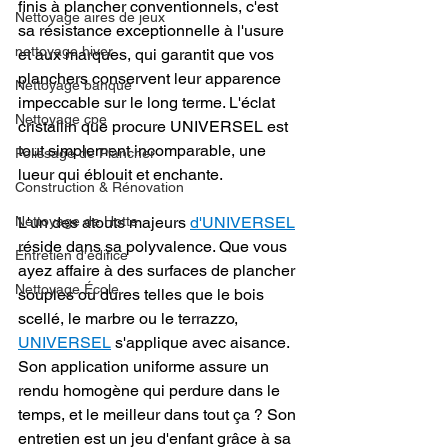
finis à plancher conventionnels, c'est 
Nettoyage aires de jeux
sa résistance exceptionnelle à l'usure 
nettoyage hiver
et aux marques, qui garantit que vos 
planchers conservent leur apparence 
Nettoyage banque
impeccable sur le long terme. L'éclat 
Nettoyage cpe
cristallin que procure UNIVERSEL est 
tout simplement incomparable, une 
Polissage de Plancher
lueur qui éblouit et enchante.
Construction & Rénovation
L'un des atouts majeurs 
d'UNIVERSEL
Nettoyage de Hotte
réside dans sa polyvalence. Que vous 
Entretien d'édifice
ayez affaire à des surfaces de plancher 
Nettoyage École
souples ou dures telles que le bois 
scellé, le marbre ou le terrazzo, 
UNIVERSEL
 s'applique avec aisance. 
Son application uniforme assure un 
rendu homogène qui perdure dans le 
temps, et le meilleur dans tout ça ? Son 
entretien est un jeu d'enfant grâce à sa 