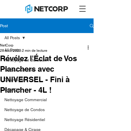
Post
All Posts
NetCorp
All Posts
28 août 2023
2 min de lecture
Révélez l'Éclat de Vos
Nettoyage de Bureaux
Planchers avec
Trucs & Astuces
UNIVERSEL - Fini à
Désinfection
Plancher - 4L !
COVID19
Nettoyage Commercial
Nettoyage de Condos
Nettoyage Résidentiel
Décapage & Cirage