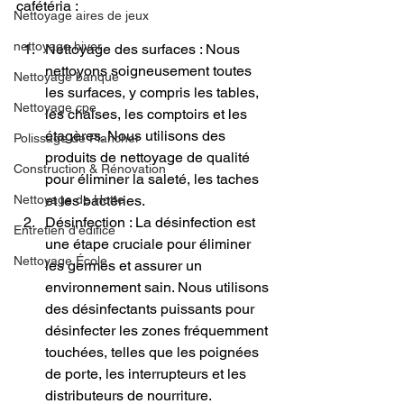
cafétéria :
Nettoyage aires de jeux
nettoyage hiver
Nettoyage des surfaces : Nous 
nettoyons soigneusement toutes 
Nettoyage banque
les surfaces, y compris les tables, 
Nettoyage cpe
les chaises, les comptoirs et les 
étagères. Nous utilisons des 
Polissage de Plancher
produits de nettoyage de qualité 
Construction & Rénovation
pour éliminer la saleté, les taches 
et les bactéries.
Nettoyage de Hotte
Désinfection : La désinfection est 
Entretien d'édifice
une étape cruciale pour éliminer 
Nettoyage École
les germes et assurer un 
environnement sain. Nous utilisons 
des désinfectants puissants pour 
désinfecter les zones fréquemment 
touchées, telles que les poignées 
de porte, les interrupteurs et les 
distributeurs de nourriture.