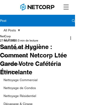
Post
All Posts
NetCorp
All Posts
27 sept. 2023
3 min de lecture
Santé et Hygiène :
Nettoyage de Bureaux
Comment Netcorp Ltée
Trucs & Astuces
Garde Votre Cafétéria
Désinfection
Étincelante
COVID19
Nettoyage Commercial
Nettoyage de Condos
Nettoyage Résidentiel
Décapage & Cirage