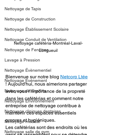
Nettoyage de Tapis
Nettoyage de Construction
Nettoyage Établissement Scolaire
Nettoyage Conduit de Ventilation
Nettoyage cafétéria-Montréal-Laval-
Nettoyage de Fenêtres
Longueuil
Lavage à Pression
Nettoyage Évènementiel
Bienvenue sur notre blog 
Netcorp Ltée
Nettoyage Événement
! Aujourd'hui, nous aimerions partager 
avec vous l'importance de la propreté 
Nettoyage de Graffitis
dans les cafétérias et comment notre 
Nettoyage Environnement
entreprise de nettoyage contribue à 
Nettoyage cliniques dentaires
maintenir ces espaces essentiels 
propres et hygiéniques.
Nettoyage médical
Les cafétérias sont des endroits où les 
Nettoyage salle de gym
gens se rassemblent pour se détendre, 