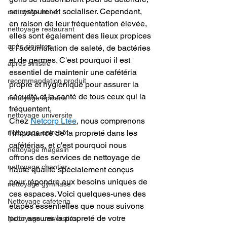
se restaurer et socialiser. Cependant, 
nettoyage hotel
en raison de leur fréquentation élevée, 
nettoyage restaurant
elles sont également des lieux propices 
apès sinistres
à l'accumulation de saleté, de bactéries 
et de germes. C'est pourquoi il est 
après sinistre
essentiel de maintenir une cafétéria 
recommandation produit
propre et hygiénique pour assurer la 
sécurité et la santé de tous ceux qui la 
nettoyage épicerie
fréquentent.
nettoyage universite
Chez 
Netcorp Ltée
, nous comprenons 
l'importance de la propreté dans les 
nettoyage entrepôt
cafétérias, et c'est pourquoi nous 
nettoyage magasin
offrons des services de nettoyage de 
nettoyage chantier
haute qualité spécialement conçus 
pour répondre aux besoins uniques de 
nettoyage gymnase
ces espaces. Voici quelques-unes des 
Nettoyage cafeteria
étapes essentielles que nous suivons 
pour assurer la propreté de votre 
Nettoyage universités