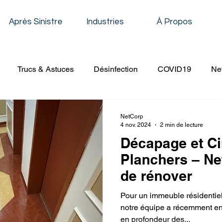
Après Sinistre
Industries
À Propos
Trucs & Astuces
Désinfection
COVID19
Ne
oyage Résidentiel
Décapage & Cirage
Nettoyage de 
NetCorp
4 nov. 2024
2 min de lecture
Décapage et Ci
Nettoyage Établissement Scolaire
Nettoyage Conduit de V
Planchers – Net
de rénover
age à Pression
Nettoyage Évènementiel
Nettoyage 
Pour un immeuble résidentiel
notre équipe a récemment ent
en profondeur des...