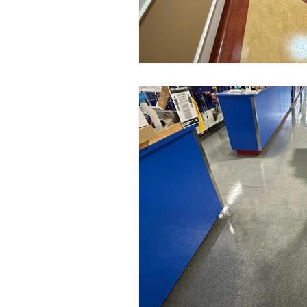
Nettoyage de Graffitis
Nett
Nettoyage salle de gym
ne
recommandation produit
n
nettoyage magasin