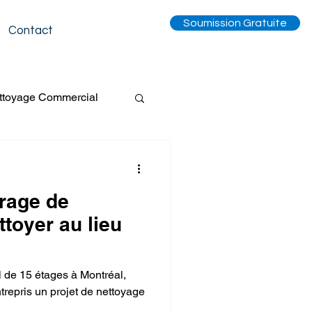
Soumission Gratuite
Contact
ttoyage Commercial
Tapis
rage de
entilation
toyer au lieu
Événement
 de 15 étages à Montréal,
repris un projet de nettoyage