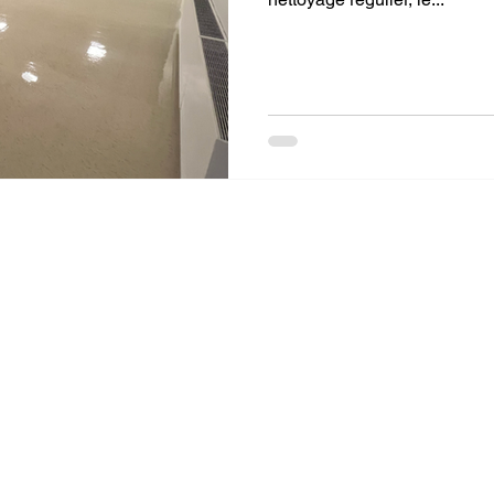
Industries
Tout Voir >
Services
Bureaux
Résidentiel
Entretien
Commercial
Événements
Banque & ATM
Concessionnaire
Entrepôt
Déménag
Salle de Gym
École & Garderie
Transport
Lavage à 
Restaurant
Magasin
Épiceries
Hôtel