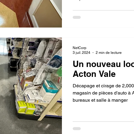
oyage Environnement
Nettoyage cliniques dentaires
ttoyage hotel
nettoyage restaurant
apès sinistres
NetCorp
ettoyage épicerie
nettoyage universite
nettoyage entr
3 juil. 2024
2 min de lecture
Un nouveau loo
Acton Vale
Décapage et cirage de 2,000
magasin de pièces d'auto à A
bureaux et salle à manger