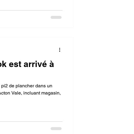
Nettoyage médical
après sinistre
epôt
k est arrivé à
 pi2 de plancher dans un
cton Vale, incluant magasin,