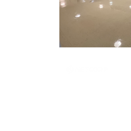
Tél: 1-855-695-7474
info@netcorp.ca
Licence RBQ: #5853-1740-01
Suite 5, 381 Bd Industriel,
Saint-Eustache, QC J7R 6C9