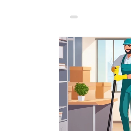
Nettoyage de Graffitis
Nett
Nettoyage salle de gym
ne
recommandation produit
n
nettoyage magasin