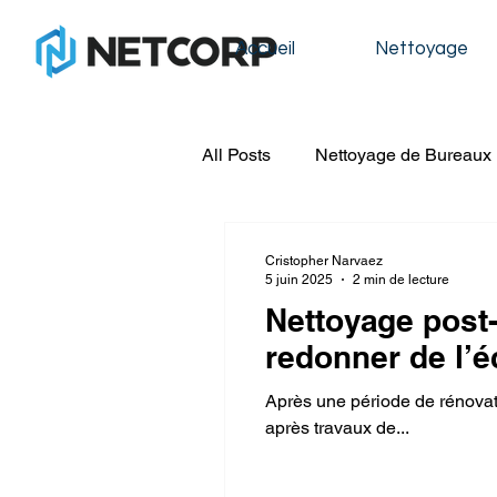
Accueil
Nettoyage
All Posts
Nettoyage de Bureaux
Nettoyage de Condos
Nett
Cristopher Narvaez
5 juin 2025
2 min de lecture
Nettoyage post-
Nettoyage de Construction
redonner de l’é
Après une période de rénovati
Nettoyage de Fenêtres
Lav
après travaux de...