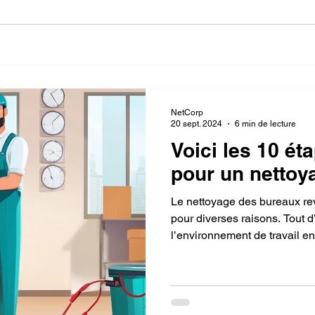
oyage Environnement
Nettoyage cliniques dentaires
ttoyage hotel
nettoyage restaurant
apès sinistres
NetCorp
ettoyage épicerie
nettoyage universite
nettoyage entr
20 sept. 2024
6 min de lecture
Voici les 10 ét
pour un nettoy
Le nettoyage des bureaux revêt une grande importance
pour diverses raisons. Tout d
l’environnement de travail en 