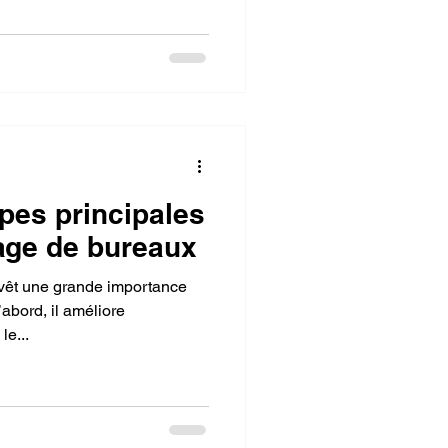
Nettoyage médical
après sinistre
epôt
apes principales
age de bureaux
’abord, il améliore
le...