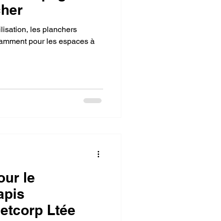
cher
ilisation, les planchers
otamment pour les espaces à
our le
apis
etcorp Ltée