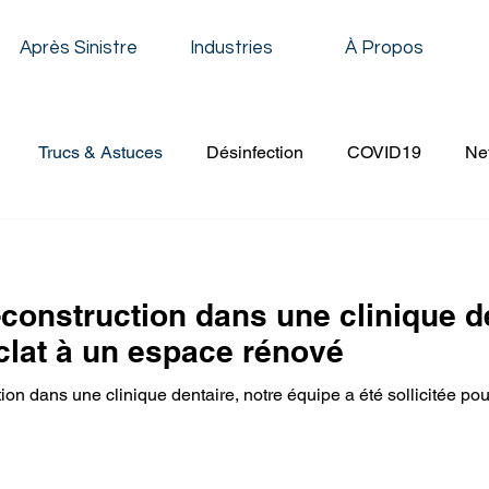
Après Sinistre
Industries
À Propos
Trucs & Astuces
Désinfection
COVID19
Ne
oyage Résidentiel
Décapage & Cirage
Nettoyage de 
construction dans une clinique de
Nettoyage Établissement Scolaire
Nettoyage Conduit de V
clat à un espace rénové
on dans une clinique dentaire, notre équipe a été sollicitée pou
age à Pression
Nettoyage Évènementiel
Nettoyage 