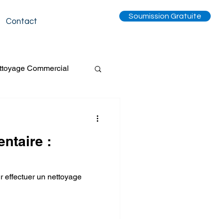
Soumission Gratuite
Contact
ttoyage Commercial
Tapis
ntaire :
entilation
r effectuer un nettoyage
Événement