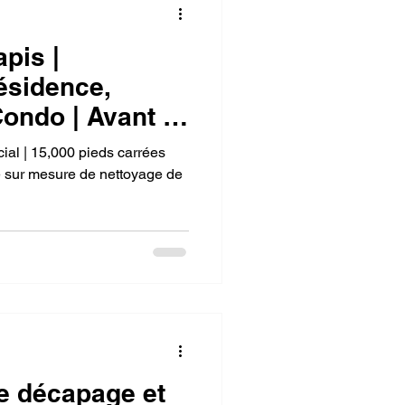
pis |
ésidence,
ondo | Avant &
al | 15,000 pieds carrées
e sur mesure de nettoyage de
le décapage et