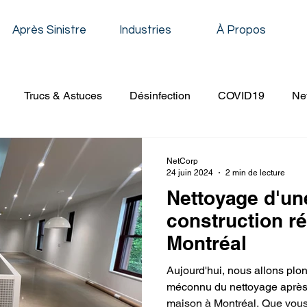
Après Sinistre
Industries
À Propos
Trucs & Astuces
Désinfection
COVID19
Ne
oyage Résidentiel
Décapage & Cirage
Nettoyage de 
NetCorp
24 juin 2024
2 min de lecture
Nettoyage d'un
Nettoyage Établissement Scolaire
Nettoyage Conduit de V
construction ré
Montréal
age à Pression
Nettoyage Évènementiel
Nettoyage 
Aujourd'hui, nous allons pl
méconnu du nettoyage après 
maison à Montréal. Que vous.