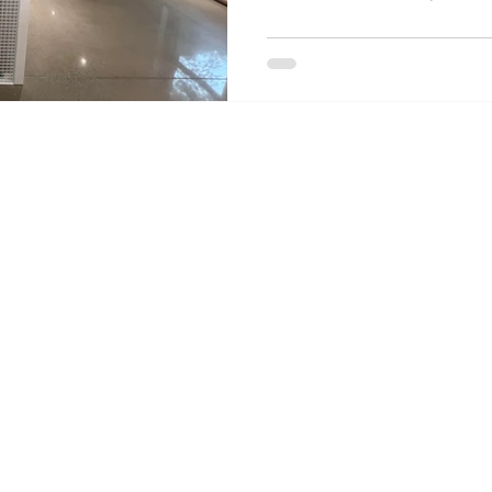
oyage Environnement
Nettoyage cliniques dentaires
ttoyage hotel
nettoyage restaurant
apès sinistres
ettoyage épicerie
nettoyage universite
nettoyage entr
Industries
Tout Voir >
Services
Bureaux
Résidentiel
Entretien
Commercial
Événements
Banque & ATM
Concessionnaire
Entrepôt
Déménag
Salle de Gym
École & Garderie
Transport
Lavage à 
Restaurant
Magasin
Épiceries
Hôtel
Valet Déchets
Après Sini