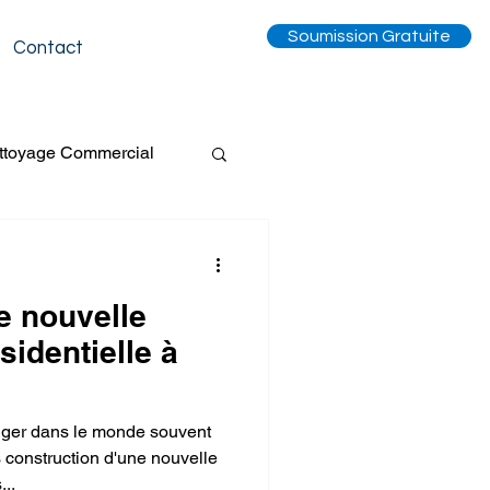
Soumission Gratuite
Contact
ttoyage Commercial
Tapis
e nouvelle
entilation
sidentielle à
Événement
onger dans le monde souvent
construction d'une nouvelle
..