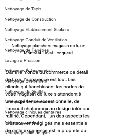
Nettoyage de Tapis
Nettoyage de Construction
Nettoyage Établissement Scolaire
Nettoyage Conduit de Ventilation
Nettoyage planchers magasin de luxe-
Nettoyage de Fenêtres
Montréal-Laval-Longueuil
Lavage à Pression
Nettoyage Évènementiel
Dans le monde du commerce de détail 
de luxe, l'apparence est tout. Les 
Nettoyage Événement
clients qui franchissent les portes de 
Nettoyage de Graffitis
votre magasin de luxe s'attendent à 
une expérience exceptionnelle, de 
Nettoyage Environnement
l'accueil chaleureux au design intérieur 
Nettoyage cliniques dentaires
raffiné. Cependant, l'un des aspects les 
Nettoyage médical
plus souvent négligés mais essentiels 
de cette expérience est la propreté du 
Nettoyage salle de gym