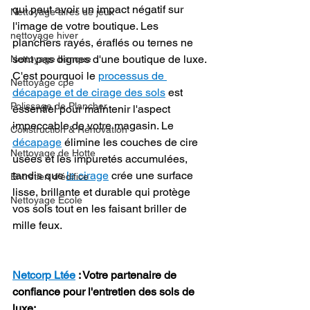
qui peut avoir un impact négatif sur 
Nettoyage aires de jeux
l'image de votre boutique. Les 
nettoyage hiver
planchers rayés, éraflés ou ternes ne 
sont pas dignes d'une boutique de luxe.
Nettoyage banque
C'est pourquoi le 
processus de 
Nettoyage cpe
décapage et de cirage des sols
 est 
Polissage de Plancher
essentiel pour maintenir l'aspect 
impeccable de votre magasin. Le 
Construction & Rénovation
décapage
 élimine les couches de cire 
Nettoyage de Hotte
usées et les impuretés accumulées, 
tandis que 
le cirage
 crée une surface 
Entretien d'édifice
lisse, brillante et durable qui protège 
Nettoyage École
vos sols tout en les faisant briller de 
mille feux.
Netcorp Ltée
 : Votre partenaire de 
confiance pour l'entretien des sols de 
luxe: