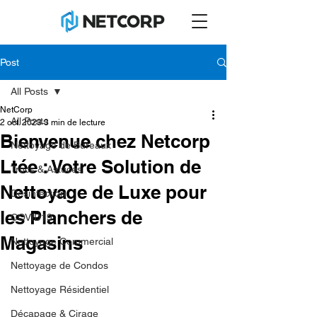
Post
All Posts
NetCorp
All Posts
2 oct. 2023
3 min de lecture
Bienvenue chez Netcorp
Nettoyage de Bureaux
Ltée : Votre Solution de
Trucs & Astuces
Nettoyage de Luxe pour
Désinfection
les Planchers de
COVID19
Magasins
Nettoyage Commercial
Nettoyage de Condos
Nettoyage Résidentiel
Décapage & Cirage