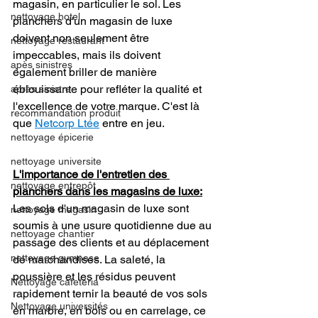
magasin, en particulier le sol. Les 
nettoyage hotel
planchers d'un magasin de luxe 
doivent non seulement être 
nettoyage restaurant
impeccables, mais ils doivent 
apès sinistres
également briller de manière 
éblouissante pour refléter la qualité et 
après sinistre
l'excellence de votre marque. C'est là 
recommandation produit
que 
Netcorp Ltée
 entre en jeu.
nettoyage épicerie
nettoyage universite
L'importance de l'entretien des 
nettoyage entrepôt
planchers dans les magasins de luxe:
Les sols d'un magasin de luxe sont 
nettoyage magasin
soumis à une usure quotidienne due au 
nettoyage chantier
passage des clients et au déplacement 
nettoyage gymnase
de marchandises. La saleté, la 
poussière et les résidus peuvent 
Nettoyage cafeteria
rapidement ternir la beauté de vos sols 
Nettoyage universités
en marbre, en bois ou en carrelage, ce 