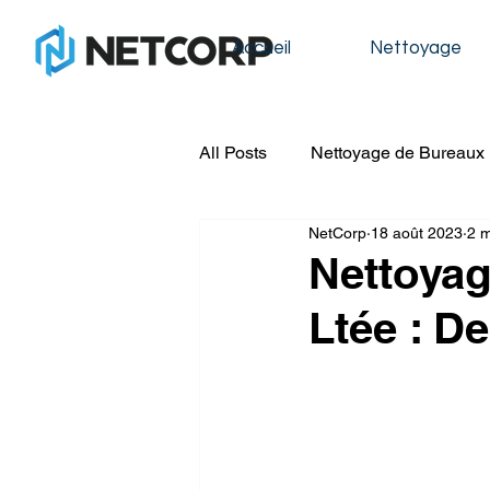
Accueil
Nettoyage
All Posts
Nettoyage de Bureaux
NetCorp
18 août 2023
2 m
Nettoyage de Condos
Nett
Nettoyag
Ltée : De
Nettoyage de Construction
Nettoyage de Fenêtres
Lav