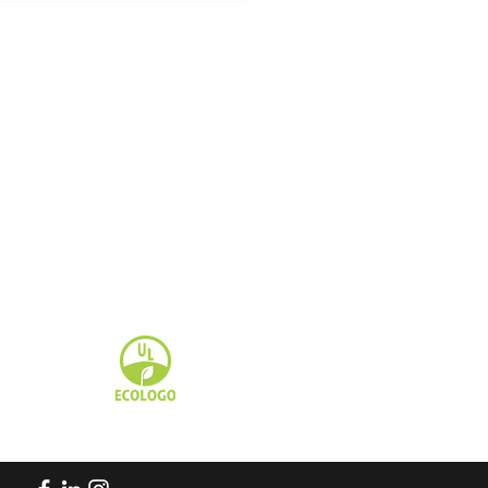
truction résidentielle à
réal
À Propos
 Ménager
À Propos
Décapage & Cirage
Carrières
Nettoyage de Vitres
Soumission
ement
Contact
Nettoyage de Tapis
Blogue
Pression
Confidentialité
Après-Construction
stre
Nettoyage de Hotte