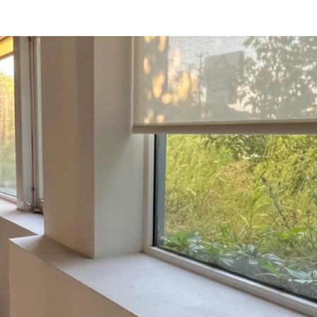
oyage Environnement
Nettoyage cliniques dentaires
ttoyage hotel
nettoyage restaurant
apès sinistres
ettoyage épicerie
nettoyage universite
nettoyage entr