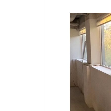
Nettoyage de Graffitis
Nett
Nettoyage salle de gym
ne
recommandation produit
n
nettoyage magasin