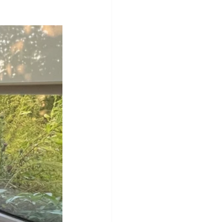
Nettoyage médical
après sinistre
epôt