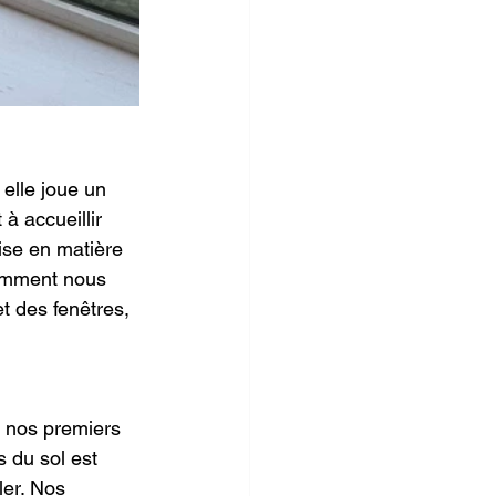
elle joue un 
à accueillir 
ise en matière 
comment nous 
t des fenêtres, 
e nos premiers 
s du sol est 
ler. Nos 