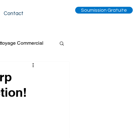
Soumission Gratuite
Contact
ttoyage Commercial
Tapis
rp
tion!
entilation
Événement