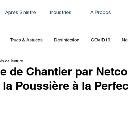
Après Sinistre
Industries
À Propos
Trucs & Astuces
Désinfection
COVID19
Ne
in de lecture
oyage Résidentiel
Décapage & Cirage
Nettoyage de 
e de Chantier par Netco
 la Poussière à la Perfec
Nettoyage Établissement Scolaire
Nettoyage Conduit de V
age à Pression
Nettoyage Évènementiel
Nettoyage 