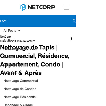
Post
All Posts
NetCorp
All Posts
8 juil. 2022
1 min de lecture
Nettoyage de Tapis |
Nettoyage de Bureaux
Commercial, Résidence,
Trucs & Astuces
Appartement, Condo |
Désinfection
Avant & Après
COVID19
Nettoyage Commercial
Nettoyage de Condos
Nettoyage Résidentiel
Décapage & Cirage