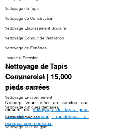
Nettoyage de Tapis
Nettoyage de Construction
Nettoyage Établissement Scolaire
Nettoyage Conduit de Ventilation
Nettoyage de Fenêtres
Lavage à Pression
Nettoyage de Tapis 
Nettoyage Évènementiel
Commercial | 15,000 
Nettoyage Événement
pieds carrées
Nettoyage de Graffitis
Nettoyage Environnement
Netcorp vous offre un service sur 
Nettoyage cliniques dentaires
mesure de 
nettoyage de tapis pour 
immeubles, condos, residences et 
Nettoyage médical
espaces commerciaux!
Nettoyage salle de gym