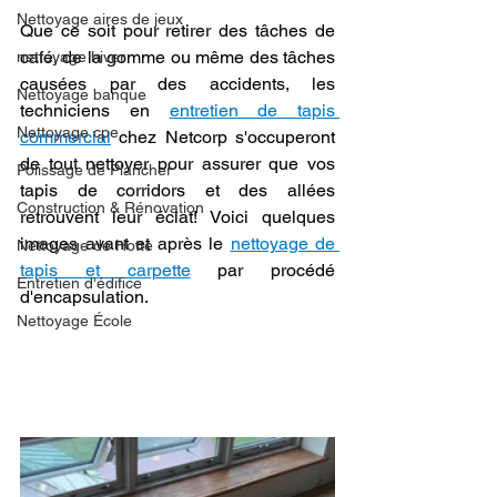
Nettoyage aires de jeux
Que ce soit pour retirer des tâches de 
café, de la gomme ou même des tâches 
nettoyage hiver
causées par des accidents, les 
Nettoyage banque
techniciens en 
entretien de tapis 
Nettoyage cpe
commercial
 chez Netcorp s'occuperont 
de tout nettoyer pour assurer que vos 
Polissage de Plancher
tapis de corridors et des allées 
Construction & Rénovation
retrouvent leur éclat! Voici quelques 
images avant et après le 
nettoyage de 
Nettoyage de Hotte
tapis et carpette
 par procédé 
Entretien d'édifice
d'encapsulation. 
Nettoyage École