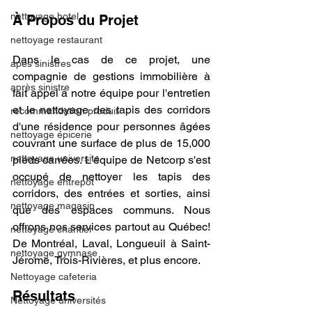
nettoyage hotel
À Propos du Projet
nettoyage restaurant
Dans le cas de ce projet, une 
apès sinistres
compagnie de gestions immobilière à 
après sinistre
fait appel à notre équipe pour l'entretien 
et le nettoyage des tapis des corridors 
recommandation produit
d'une résidence pour personnes âgées 
nettoyage épicerie
couvrant une surface de plus de 15,000 
nettoyage universite
pieds carrées. L'équipe de Netcorp s'est 
occupé de nettoyer les tapis des 
nettoyage entrepôt
corridors, des entrées et sorties, ainsi 
nettoyage magasin
que des espaces communs. Nous 
offrons nos services partout au Québec! 
nettoyage chantier
De Montréal, Laval, Longueuil à Saint-
nettoyage gymnase
Jérome, Trois-Rivières, et plus encore. 
Nettoyage cafeteria
Résultats 
Nettoyage universités